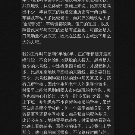
武汉地铁，从总体硬件设施上来说，比东京是高
出不少，毕竟东京的轨道交通历史有一两百年，
车辆及车站大多比较老旧，而武汉的地铁站大多
“金碧辉煌”，车辆也都较新。但门的宽度，以及
隔音效果却与东京的还是有点差距，可能还是人
口流动量不及东京，因此在这些方面就没下那么
大的力吧。
我的工作时间是朝9半晚6半，正好稍稍避开最高
峰时段，不会体验到地狱般的人挤人。起点是人
较少的六号线，中途换乘四号线后，才感受到人
多。比起东京地铁早高峰的东西线，那是要好过
不少。六号线到钟家村站的途中居民区居多，还
有几所学校，因此学生和老年人的乘客也较多。
时常早上能够见到组团去市内游玩的老年队，每
位也都精心打扮过，大有一副“夕阳红”之景。晚
上下班，则能见多不少穿紫色校服的学生，虽然
不知道是哪个学校的，但一年四季都能见到。不
管是夏季还是冬季校服，都是紫白的配色基调。
比起公交车，地铁要平稳很多，时常能够看到在
地铁上看教辅书，写作业的孩子。比起我们上学
那会，他们真的幸运很多，不仅路程时间节约，