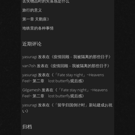
丢失物品时的失落感是什么
旅行的意义
第一章 天鹅座3
地铁里的各种事情
近期评论
yasuragi
发表在《
疫情回顾 – 我被隔离的那些日子
》
van7ish
发表在《
疫情回顾 – 我被隔离的那些日子
》
yasuragi
发表在《
「Fate stay night」~Heavens
Feel~ 第二章 lost butterfly观后感
》
Gilgamesh
发表在《
「Fate stay night」~Heavens
Feel~ 第二章 lost butterfly观后感
》
yasuragi
发表在《
「留学归国倒计时」新站建成お祝
い
》
归档