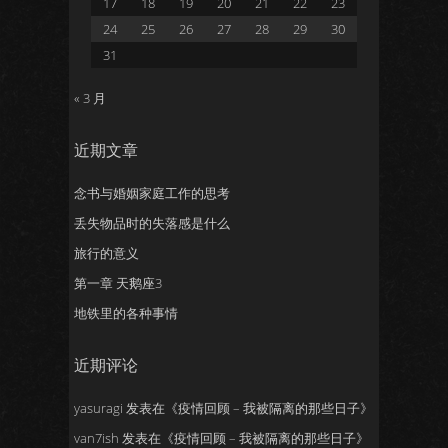
17
18
19
20
21
22
23
24
25
26
27
28
29
30
31
« 3 月
近期文章
念书与婚姻家庭工作的思考
丢失物品时的失落感是什么
旅行的意义
第一章 天鹅座3
地铁里的各种事情
近期评论
yasuragi
发表在《
疫情回顾 – 我被隔离的那些日子
》
van7ish
发表在《
疫情回顾 – 我被隔离的那些日子
》