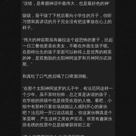
“没错，是希腊神话中最伟大，也是最好色的神”
咳咳，葵干咳了下然后看向小学生的月子，但听
习惯和真讲话的月子完全没有把这事放在心上的
样子。
“伟大的神宙斯虽有赫拉这个超恐怖的妻子，比起
一日三餐他更喜欢美女，不断在外面生孩子呢。
在那样出生的孩子里面可以称得上是优秀的精英
的神，是双胞胎的太阳神阿波罗和月神阿尔忒弥
斯。”
和真吐了口气然后喝了口啤酒润喉。
“在那个太阳神阿波罗的儿子中，有法厄同这样一
个少年。虽不算特别帅，总之算是诙谐的孩子，
在学校的班级中也是很受欢迎的人物。看吧，小
组中有那种只要在场就能让人感到开心的家伙
吧？法厄同一开口说话就是，‘你这家伙啊真是个
笨蛋啊’，产生这样之类欢声笑语。班里有趣家伙
排名榜的投票中总是能够获得前三名”