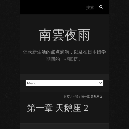
搜
索：
南雲夜雨
记录新生活的点点滴滴，以及在日本留学
期间的一些回忆。
首页
/
小说
/
第一章 天鹅座 2
第一章 天鹅座 2