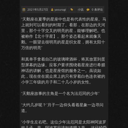
2021年5月27日
yasuragi
小说
0 条评论
“天鹅座在夏季的星座中也是有代表性的星座。马
上就到可以看到的时期了。看那，在那边的天河
里，那个十字交叉的明亮的星，能够理解吧。也
被称作【北十字星】。那个姿态看起来就像天
鹅。一眼望去很明亮的星是织女星，拥有太阳十
万倍的明亮”
和真单手拿着自己的玻璃啤酒杯，将其放置到蛋
型屏幕的边缘。应客户要求围绕着星座进行希腊
神话的讲解，也是星座馆的服务之一。虽说如
此，现在坐在观众席上的只有穿着白色连衣裙的
小学三年级的月子和二十几小岁的女性。
“天鹅座故事的主角是一个名为法厄同的少年”
“大约几岁呢？”月子一边仰头看着星象一边寻问
道。
“小学生左右吧。这位少年法厄同是太阳神阿波罗
的儿子。葵，阿波罗应该知道吧？葵……这已经昏