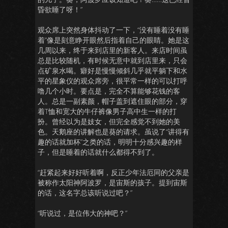
昏欲睡了呀！”
观众席上突然身体抖动了一下，“没有睡着没有睡
着”像是刻意睁开眼然后指着自己的眼睛。她是这
几周以来，终于来到店里的新客人。来店时间虽
总是比较随机，有时候无意中就到店里来，只会
点矿泉水喝。癖好是慢慢倾斜几乎就平躺下和水
平的星象仪的观众席旁，很平常一样的可以打呼
噜几个小时。要点是，完全不算能够花钱的客
人。总是一副素颜，帽子盖到遮住眼的部分，穿
着T恤和宽大的牛仔裤像男子高中生一样的打
扮。曾经以为是妓女，但完全感觉不到她的美
色。天鹅座的讲解也是葵的请求。虽说了“讲得有
趣的话就加杯”之类的话，明明十分感兴趣的样
子，但是睡着的话就什么都得不到了。
“赶紧起来好好听着啊，反正少年法厄同的父亲是
被称作太阳神阿波罗，是宙斯的孩子。提到宙斯
的话，这名字总该听说过吧？”
“听说过，是位伟大的神吧？”